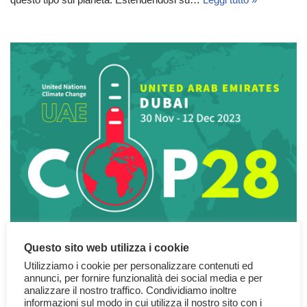
Questo sito web utilizza i cookie
COP28, ecco il bilancio dopo
Utilizziamo i cookie per personalizzare contenuti ed
l’Accordo finale.
annunci, per fornire funzionalità dei social media e per
analizzare il nostro traffico. Condividiamo inoltre
informazioni sul modo in cui utilizza il nostro sito con i
24 Dicembre 2023
Ecologia
,
Mondo
,
News
,
Politica
,
Scienza