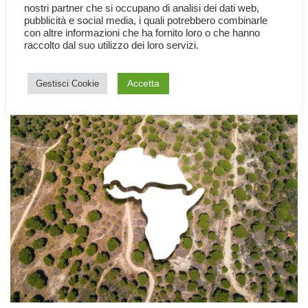
nostri partner che si occupano di analisi dei dati web,
pubblicità e social media, i quali potrebbero combinarle
Il bilancio dell’Accordo finale della XXVIII Conferenza delle Parti
con altre informazioni che ha fornito loro o che hanno
dell’UNFCCC (COP28), a cui hanno partecipato 70 mila delegati
raccolto dal suo utilizzo dei loro servizi.
di 195 Nazioni, è stato annunciato alle…
Leggi tutto »
Accetta
Gestisci Cookie