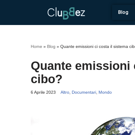
Blog
Vai
al
contenuto
Home
»
Blog
»
Quante emissioni ci costa il sistema ci
Quante emissioni c
cibo?
6 Aprile 2023
Altro
,
Documentari
,
Mondo