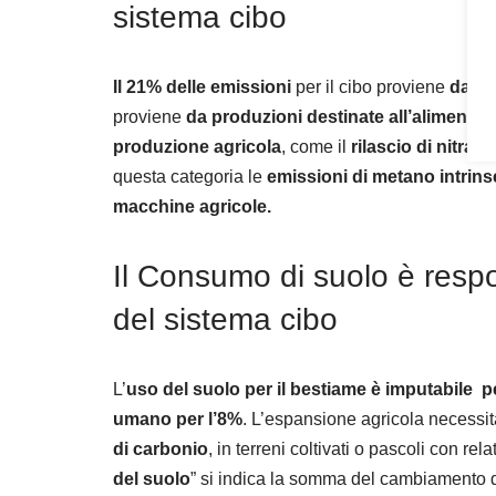
sistema cibo
Il 21% delle emissioni
per il cibo proviene
da co
proviene
da produzioni destinate all’alimenta
produzione agricola
, come il
rilascio di nitrati
questa categoria le
emissioni di metano intrinse
macchine agricole.
Il Consumo di suolo è resp
del sistema cibo
L’
uso del suolo per il bestiame è imputabile pe
umano per l’8%
. L’espansione agricola necessit
di carbonio
, in terreni coltivati ​​o pascoli con r
del suolo
” si indica la somma del cambiamento de