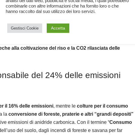
analisi dei dati web, pubblicità e social media, i quali potrebbero
combinarle con altre informazioni che ha fornito loro o che
hanno raccolto dal suo utilizzo dei loro servizi.
ltivazioni destinate al consumo umano diretto
, e solo
il 6%
Accetta
Gestisci Cookie
zione animale
. Si tratta di
emissioni dirette
risultanti
dalla
 di azoto
dovuti all’uso di fertilizzanti e concimi. Rientrano in
che alla coltivazione del riso e la CO2 rilasciata delle
onsabile del 24% delle emissioni
r il 16% delle emissioni
, mentre le
colture per il consumo
a la
conversione di foreste, praterie e altri “grandi depositi”
elative emissioni di anidride carbonica. Con il termine “
Consumo
ll’uso del suolo, dagli incendi di foreste e savana per far