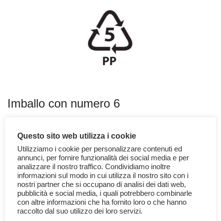
Imballo con numero 6
Il
numero 6
indica il
POLISTIROLO o POLISTIRENE
, è
Questo sito web utilizza i cookie
indicato con la sigla
PS
ed è un ulteriore materiale
Utilizziamo i cookie per personalizzare contenuti ed
termoplastico. Si tratta di un derivato dal petrolio con aggiunta di
annunci, per fornire funzionalità dei social media e per
analizzare il nostro traffico. Condividiamo inoltre
pentano. I suoi utilizzi principali sono come
isolante nelle
informazioni sul modo in cui utilizza il nostro sito con i
costruzioni
, e come
protezione nell’imballaggio di merci e
nostri partner che si occupano di analisi dei dati web,
prodotti
. A volte viene anche usato per produrre
confezioni per
pubblicità e social media, i quali potrebbero combinarle
con altre informazioni che ha fornito loro o che hanno
alimenti
.
raccolto dal suo utilizzo dei loro servizi.