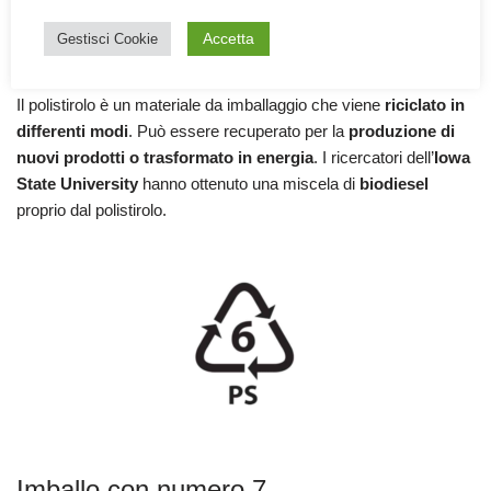
Generalmente è indicato anche con il numero 6 all’ interno del
Accetta
Gestisci Cookie
simbolo triangolare del riciclo o all’interno del simbolo circolare.
Il polistirolo è un materiale da imballaggio che viene
riciclato in
differenti modi
. Può essere recuperato per la
produzione di
nuovi prodotti o trasformato in energia
. I ricercatori dell’
Iowa
State University
hanno ottenuto una miscela di
biodiesel
proprio dal polistirolo.
Imballo con numero 7