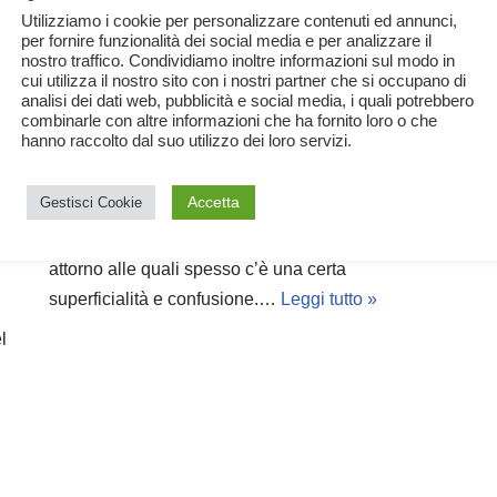
Utilizziamo i cookie per personalizzare contenuti ed annunci,
per fornire funzionalità dei social media e per analizzare il
nostro traffico. Condividiamo inoltre informazioni sul modo in
cui utilizza il nostro sito con i nostri partner che si occupano di
analisi dei dati web, pubblicità e social media, i quali potrebbero
La Bioplastica
combinarle con altre informazioni che ha fornito loro o che
a
hanno raccolto dal suo utilizzo dei loro servizi.
27 Settembre 2022
Ecologia
,
Scienza
,
Tecnologia
Accetta
Gestisci Cookie
Con il termine Bioplastica si indicano materiali
plastici diversi tra loro per caratteristiche e origine,
attorno alle quali spesso c’è una certa
superficialità e confusione.…
Leggi tutto »
l