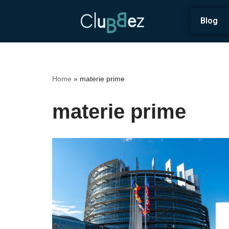
Blog
Vai
al
contenuto
Home
»
materie prime
materie prime