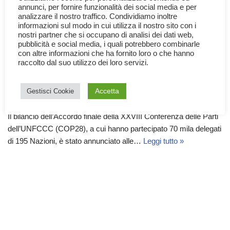
annunci, per fornire funzionalità dei social media e per
analizzare il nostro traffico. Condividiamo inoltre
informazioni sul modo in cui utilizza il nostro sito con i
nostri partner che si occupano di analisi dei dati web,
pubblicità e social media, i quali potrebbero combinarle
con altre informazioni che ha fornito loro o che hanno
COP28, ecco il bilancio dopo
raccolto dal suo utilizzo dei loro servizi.
l’Accordo finale.
Accetta
Gestisci Cookie
24 Dicembre 2023
Ecologia
,
Mondo
,
News
,
Politica
,
Scienza
Il bilancio dell’Accordo finale della XXVIII Conferenza delle Parti
dell’UNFCCC (COP28), a cui hanno partecipato 70 mila delegati
di 195 Nazioni, è stato annunciato alle…
Leggi tutto »