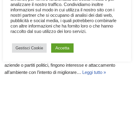
analizzare il nostro traffico. Condividiamo inoltre
informazioni sul modo in cui utilizza il nostro sito con i
nostri partner che si occupano di analisi dei dati web,
pubblicità e social media, i quali potrebbero combinarle
con altre informazioni che ha fornito loro o che hanno
raccolto dal suo utilizzo dei loro servizi.
Il Greenwashing
4 Gennaio 2023
Ecologia
,
Economia e Commercio
Accetta
Gestisci Cookie
Il Greenwashing o ecologismo di facciata, è la pratica in cui delle
aziende o partiti politici, fingono interesse e attaccamento
all’ambiente con l’intento di migliorare…
Leggi tutto »