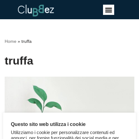
Vai
al
contenuto
Home
»
truffa
truffa
Questo sito web utilizza i cookie
Utilizziamo i cookie per personalizzare contenuti ed
annunci, per fornire funzionalità dei social media e per