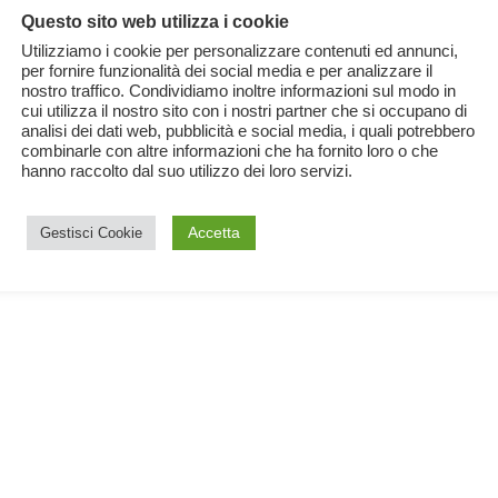
Questo sito web utilizza i cookie
Utilizziamo i cookie per personalizzare contenuti ed annunci,
per fornire funzionalità dei social media e per analizzare il
nostro traffico. Condividiamo inoltre informazioni sul modo in
L’Inquinamento Acustico
cui utilizza il nostro sito con i nostri partner che si occupano di
analisi dei dati web, pubblicità e social media, i quali potrebbero
combinarle con altre informazioni che ha fornito loro o che
29 Settembre 2023
Documentari
,
Ecologia
,
Scienza
hanno raccolto dal suo utilizzo dei loro servizi.
e
L’inquinamento acustico è dannoso per salute e
Accetta
Gestisci Cookie
ambiente, ma è meno conosciuto rispetto ad altri
tipi di inquinamento, facciamo chiarezza.