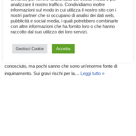
analizzare il nostro traffico. Condividiamo inoltre
informazioni sul modo in cui utilizza il nostro sito con i
nostri partner che si occupano di analisi dei dati web,
pubblicità e social media, i quali potrebbero combinarle
con altre informazioni che ha fornito loro o che hanno
raccolto dal suo utilizzo dei loro servizi.
Sigarette e inquinamento
28 Aprile 2023
Altro
,
Documentari
,
Mondo
Accetta
Gestisci Cookie
Le sigarette nuociono alla salute, è un fatto assodato e
conosciuto, ma pochi sanno che sono un’enorme fonte di
inquinamento. Sui gravi rischi per la…
Leggi tutto »