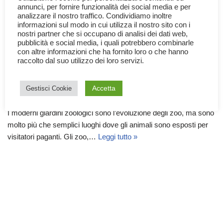
annunci, per fornire funzionalità dei social media e per
analizzare il nostro traffico. Condividiamo inoltre
informazioni sul modo in cui utilizza il nostro sito con i
nostri partner che si occupano di analisi dei dati web,
pubblicità e social media, i quali potrebbero combinarle
con altre informazioni che ha fornito loro o che hanno
Giardini Zoologici: prigioni o
raccolto dal suo utilizzo dei loro servizi.
santuari?
Accetta
Gestisci Cookie
10 Giugno 2025
Animali
,
Ecologia
,
Mondo
I moderni giardini zoologici sono l’evoluzione degli zoo, ma sono
molto più che semplici luoghi dove gli animali sono esposti per
visitatori paganti. Gli zoo,…
Leggi tutto »