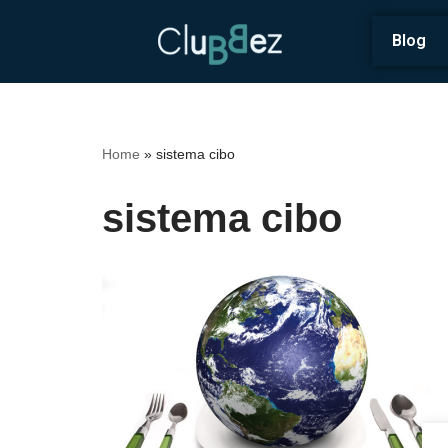
Blog
Vai
al
contenuto
Home
»
sistema cibo
sistema cibo