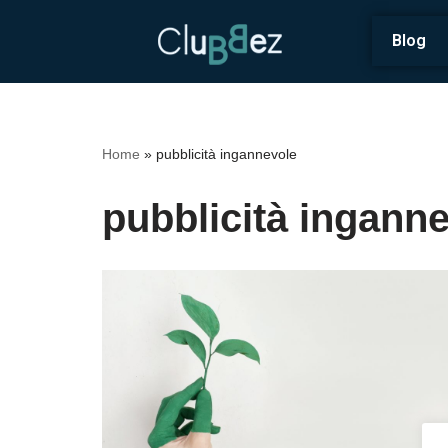
Blog
Vai
al
contenuto
Home
»
pubblicità ingannevole
pubblicità ingann