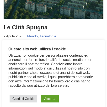
Le Città Spugna
7 Aprile 2026
Mondo
,
Tecnologia
Sempre più città nel mondo, per adattarsi ai cambiamenti
Questo sito web utilizza i cookie
climatici e al surriscaldamento globale, stanno diventando città
Utilizziamo i cookie per personalizzare contenuti ed
spugna. Una città spugna è un tipo di…
Leggi tutto »
annunci, per fornire funzionalità dei social media e per
analizzare il nostro traffico. Condividiamo inoltre
informazioni sul modo in cui utilizza il nostro sito con i
nostri partner che si occupano di analisi dei dati web,
pubblicità e social media, i quali potrebbero combinarle
con altre informazioni che ha fornito loro o che hanno
raccolto dal suo utilizzo dei loro servizi.
Accetta
Gestisci Cookie