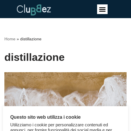
Vai
al
contenuto
Home
»
distillazione
distillazione
Questo sito web utilizza i cookie
Utilizziamo i cookie per personalizzare contenuti ed
annunci, per fornire funzionalità dei social media e per