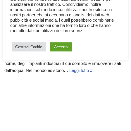
analizzare il nostro traffico. Condividiamo inoltre
informazioni sul modo in cui utilizza il nostro sito con i
nostri partner che si occupano di analisi dei dati web,
pubblicità e social media, i quali potrebbero combinarle
con altre informazioni che ha fornito loro o che hanno
raccolto dal suo utilizzo dei loro servizi.
La Dissalazione dell’Acqua
14 Settembre 2022
Documentari
,
Ecologia
,
Scienza
,
Tecnologia
Accetta
Gestisci Cookie
Gli impianti di dissalazione dell’acqua marina sono, come dice il
nome, degli impianti industriali il cui compito è rimuovere i sali
dall’acqua. Nel mondo esistono…
Leggi tutto »