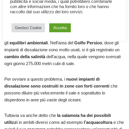
pubblicità e social media, i quali potrebbero combinarle
di mare da cui deriva.
con altre informazioni che ha fornito loro o che hanno
raccolto dal suo utilizzo dei loro servizi.
Smaltire la salamoia, data la sua composizione di sali e metalli
Accetta
Gestisci Cookie
presenta molte e diverse problematiche
.
Se ributtata
semplicemente
in mar
e finirebbe per
modificarne la salinità
e
gli
equilibri ambientali
. Nell’area del
Golfo Persico
, dove gli
impianti di dissalazione sono molto usati, si è già registrato un
cambio della salinità
dell’acqua, nella quale vengono sversati
ogni giorno 275.000 metri cubi di sale.
Per ovviare a questo problema, i
nuovi impianti di
dissalazione sono costruiti in zone con forti correnti
che
possono diluire più velocemente il sale e soprattutto lo
disperdono in aree più vaste degli oceani.
Tuttavia va anche detto che
la salamoia ha dei possibili
utilizzi
in ambiti diversi come ad esempio
l’acquacoltura
e che