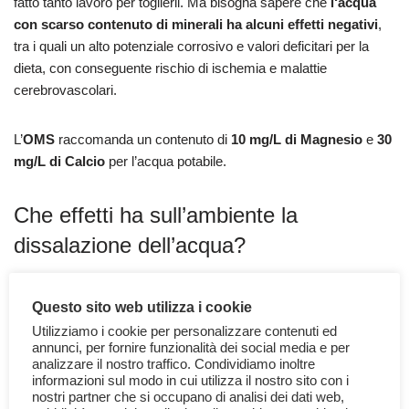
fatto tanto lavoro per toglierli. Ma bisogna sapere che
l
‘acqua
con scarso contenuto di minerali ha alcuni effetti negativi
,
tra i quali un alto potenziale corrosivo e valori deficitari per la
dieta, con conseguente rischio di ischemia e malattie
cerebrovascolari.
L’
OMS
raccomanda un contenuto di
10 mg/L di Magnesio
e
30
mg/L di Calcio
per l’acqua potabile.
Che effetti ha sull’ambiente la
dissalazione dell’acqua?
Come spiegato,
la dissalazione
dell’acqua di mare
ha come
Questo sito web utilizza i cookie
sottoprodotto
non solo l’acqua potabile, ma anche
i sali
. Il
Utilizziamo i cookie per personalizzare contenuti ed
processo di desalinizzazione, genera anche della
salamoia che
annunci, per fornire funzionalità dei social media e per
tecnicamente
si può considerare
una scoria
.
Per ogni litro
analizzare il nostro traffico. Condividiamo inoltre
informazioni sul modo in cui utilizza il nostro sito con i
d’acqua potabile
prodotto, si producono circa
1,5 litri di
nostri partner che si occupano di analisi dei dati web,
salamoia
la cui salinità dipende dai valori di partenza dell’acqua