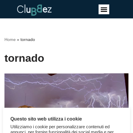
Vai
al
contenuto
Home
»
tornado
tornado
Questo sito web utilizza i cookie
Utilizziamo i cookie per personalizzare contenuti ed
annunci, per fornire funzionalità dei social media e per