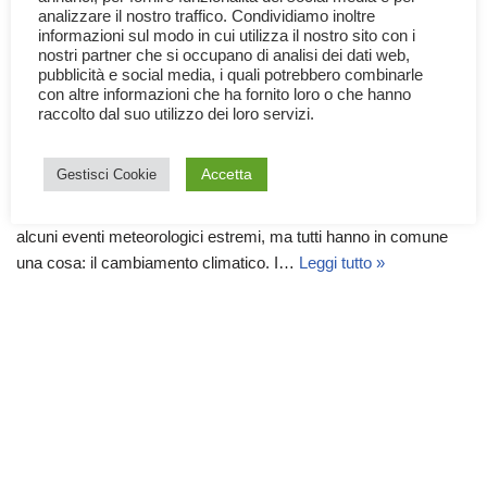
analizzare il nostro traffico. Condividiamo inoltre
informazioni sul modo in cui utilizza il nostro sito con i
nostri partner che si occupano di analisi dei dati web,
pubblicità e social media, i quali potrebbero combinarle
con altre informazioni che ha fornito loro o che hanno
raccolto dal suo utilizzo dei loro servizi.
Gli Eventi Meteorologici Estremi
24 Giugno 2023
Documentari
,
Ecologia
,
Natura
Accetta
Gestisci Cookie
Alluvioni, uragani, tempeste, siccità e ondate di gelo, sono solo
alcuni eventi meteorologici estremi, ma tutti hanno in comune
una cosa: il cambiamento climatico. I…
Leggi tutto »