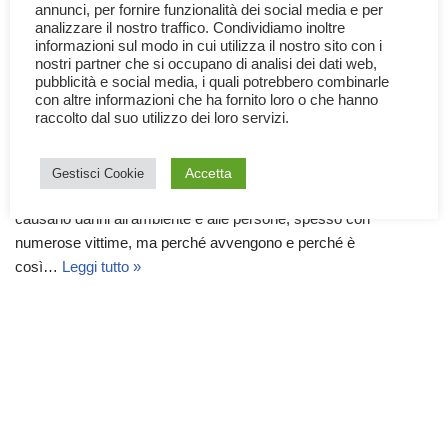
annunci, per fornire funzionalità dei social media e per
analizzare il nostro traffico. Condividiamo inoltre
informazioni sul modo in cui utilizza il nostro sito con i
nostri partner che si occupano di analisi dei dati web,
pubblicità e social media, i quali potrebbero combinarle
con altre informazioni che ha fornito loro o che hanno
Gli Incendi Boschivi
raccolto dal suo utilizzo dei loro servizi.
28 Agosto 2023
Altro
,
Documentari
,
Natura
Accetta
Gestisci Cookie
Ogni estate assistiamo al fenomeno degli incendi boschivi,
causano danni all’ambiente e alle persone, spesso con
numerose vittime, ma perché avvengono e perché è
così…
Leggi tutto »