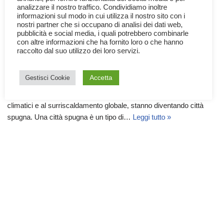
analizzare il nostro traffico. Condividiamo inoltre
informazioni sul modo in cui utilizza il nostro sito con i
nostri partner che si occupano di analisi dei dati web,
pubblicità e social media, i quali potrebbero combinarle
con altre informazioni che ha fornito loro o che hanno
raccolto dal suo utilizzo dei loro servizi.
Le Città Spugna
7 Aprile 2026
Mondo
,
Tecnologia
Accetta
Gestisci Cookie
Sempre più città nel mondo, per adattarsi ai cambiamenti
climatici e al surriscaldamento globale, stanno diventando città
spugna. Una città spugna è un tipo di…
Leggi tutto »