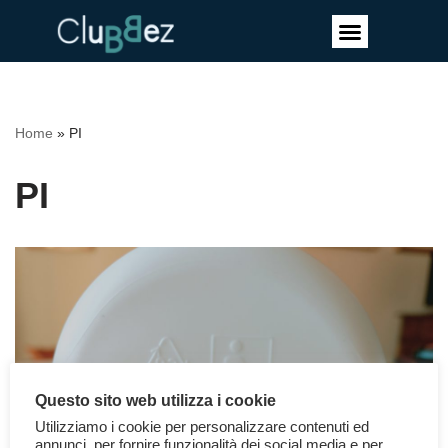
Vai
al
contenuto
Home
»
PI
PI
Questo sito web utilizza i cookie
Utilizziamo i cookie per personalizzare contenuti ed
annunci, per fornire funzionalità dei social media e per