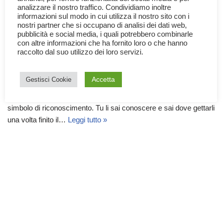
analizzare il nostro traffico. Condividiamo inoltre
informazioni sul modo in cui utilizza il nostro sito con i
nostri partner che si occupano di analisi dei dati web,
pubblicità e social media, i quali potrebbero combinarle
con altre informazioni che ha fornito loro o che hanno
raccolto dal suo utilizzo dei loro servizi.
Conoscere la Plastica
1 Febbraio 2023
Altro
,
Documentari
,
Tecnologia
Accetta
Gestisci Cookie
Esistono molti tipi diversi di plastica, ognuno con il proprio
simbolo di riconoscimento. Tu li sai conoscere e sai dove gettarli
una volta finito il…
Leggi tutto »