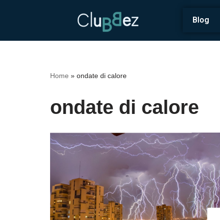
Blog
Vai
al
contenuto
Home
»
ondate di calore
ondate di calore