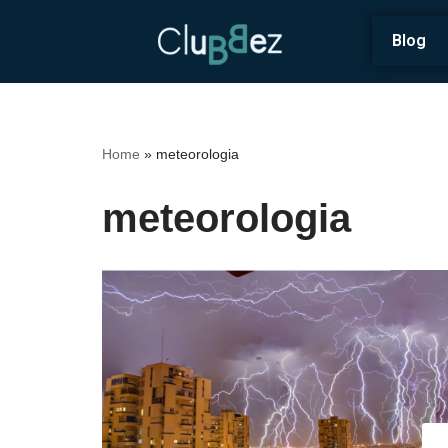
Blog
Vai
al
contenuto
Home
»
meteorologia
meteorologia