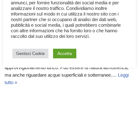
annunci, per fornire funzionalità dei social media e per
analizzare il nostro traffico. Condividiamo inoltre
informazioni sul modo in cui utilizza il nostro sito con i
nostri partner che si occupano di analisi dei dati web,
pubblicità e social media, i quali potrebbero combinarle
con altre informazioni che ha fornito loro o che hanno
La siccità
raccolto dal suo utilizzo dei loro servizi.
4 Luglio 2022
Documentari
,
Ecologia
,
Natura
Accetta
Gestisci Cookie
Col termine siccità si intende un periodo prolungato di carenza di
approvvigionamento idrico. Può essere di natura atmosferica,
ma anche riguardare acque superficiali e sotterranee.…
Leggi
tutto »