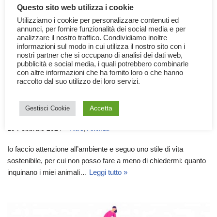
Questo sito web utilizza i cookie
Utilizziamo i cookie per personalizzare contenuti ed
annunci, per fornire funzionalità dei social media e per
analizzare il nostro traffico. Condividiamo inoltre
informazioni sul modo in cui utilizza il nostro sito con i
nostri partner che si occupano di analisi dei dati web,
pubblicità e social media, i quali potrebbero combinarle
con altre informazioni che ha fornito loro o che hanno
raccolto dal suo utilizzo dei loro servizi.
Quanto sono inquinanti gli animali
Accetta
domestici?
Gestisci Cookie
19 Febbraio 2024
Altro
,
Animali
Io faccio attenzione all’ambiente e seguo uno stile di vita
sostenibile, per cui non posso fare a meno di chiedermi: quanto
inquinano i miei animali…
Leggi tutto »