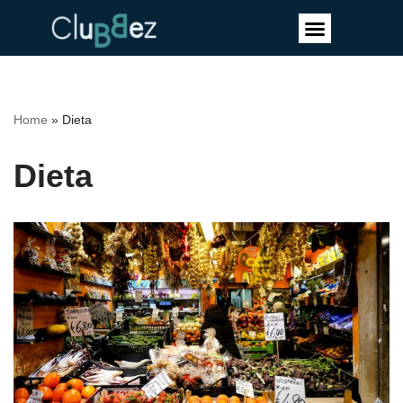
Vai
al
contenuto
Home
»
Dieta
Dieta