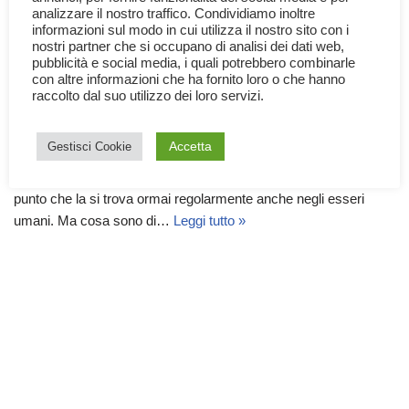
analizzare il nostro traffico. Condividiamo inoltre
informazioni sul modo in cui utilizza il nostro sito con i
nostri partner che si occupano di analisi dei dati web,
pubblicità e social media, i quali potrebbero combinarle
con altre informazioni che ha fornito loro o che hanno
raccolto dal suo utilizzo dei loro servizi.
La Microplastica
24 Maggio 2024
Documentari
,
Ecologia
Accetta
Gestisci Cookie
Il livello di microplastica nell’ambiente è in continuo aumento, al
punto che la si trova ormai regolarmente anche negli esseri
umani. Ma cosa sono di…
Leggi tutto »