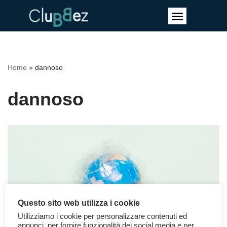
Vai
al
contenuto
Home
»
dannoso
dannoso
Questo sito web utilizza i cookie
Utilizziamo i cookie per personalizzare contenuti ed
annunci, per fornire funzionalità dei social media e per