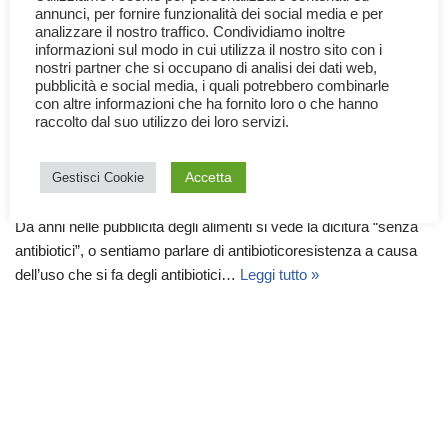
annunci, per fornire funzionalità dei social media e per
analizzare il nostro traffico. Condividiamo inoltre
informazioni sul modo in cui utilizza il nostro sito con i
nostri partner che si occupano di analisi dei dati web,
pubblicità e social media, i quali potrebbero combinarle
con altre informazioni che ha fornito loro o che hanno
Antibiotici negli alimenti e
raccolto dal suo utilizzo dei loro servizi.
Antibioticoresistenza
Accetta
Gestisci Cookie
20 Febbraio 2023
Economia e Commercio
,
Scienza
Da anni nelle pubblicità degli alimenti si vede la dicitura “senza
antibiotici”, o sentiamo parlare di antibioticoresistenza a causa
dell’uso che si fa degli antibiotici…
Leggi tutto »