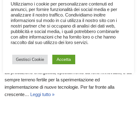
Utilizziamo i cookie per personalizzare contenuti ed
annunci, per fornire funzionalità dei social media e per
analizzare il nostro traffico. Condividiamo inoltre
informazioni sul modo in cui utilizza il nostro sito con i
nostri partner che si occupano di analisi dei dati web,
pubblicità e social media, i quali potrebbero combinarle
con altre informazioni che ha fornito loro o che hanno
raccolto dal suo utilizzo dei loro servizi.
Rinnovabili e Nuove Tecnologie
Accetta
Gestisci Cookie
8 Gennaio 2026
Scienza
,
Tecnologia
La produzione energetica, specialmente da fonti rinnovabili, è da
sempre terreno fertile per la sperimentazione ed
implementazione di nuove tecnologie. Per far fronte alla
crescente…
Leggi tutto »