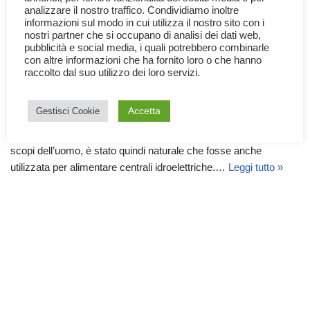
analizzare il nostro traffico. Condividiamo inoltre
informazioni sul modo in cui utilizza il nostro sito con i
nostri partner che si occupano di analisi dei dati web,
pubblicità e social media, i quali potrebbero combinarle
con altre informazioni che ha fornito loro o che hanno
raccolto dal suo utilizzo dei loro servizi.
Le Centrali Idroelettriche
20 Marzo 2023
Documentari
,
Scienza
,
Tecnologia
Accetta
Gestisci Cookie
L’energia dell’acqua è stata sfruttata fin dai tempi antichi per gli
scopi dell’uomo, è stato quindi naturale che fosse anche
utilizzata per alimentare centrali idroelettriche.…
Leggi tutto »