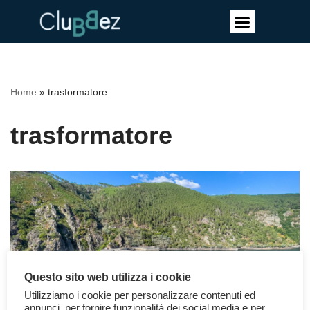
Vai
al
contenuto
Home
»
trasformatore
trasformatore
Questo sito web utilizza i cookie
Utilizziamo i cookie per personalizzare contenuti ed
annunci, per fornire funzionalità dei social media e per