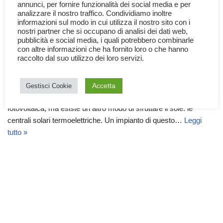
annunci, per fornire funzionalità dei social media e per
analizzare il nostro traffico. Condividiamo inoltre
informazioni sul modo in cui utilizza il nostro sito con i
nostri partner che si occupano di analisi dei dati web,
pubblicità e social media, i quali potrebbero combinarle
con altre informazioni che ha fornito loro o che hanno
Le Centrali Solari Termoelettriche
raccolto dal suo utilizzo dei loro servizi.
11 Ottobre 2022
Documentari
,
Scienza
,
Tecnologia
Accetta
Gestisci Cookie
Quando pensiamo all’energia solare, pensiamo alla produzione
fotovoltaica, ma esiste un altro modo di sfruttare il sole: le
centrali solari termoelettriche. Un impianto di questo…
Leggi
tutto »