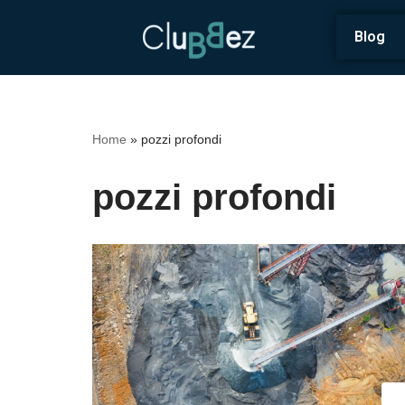
Blog
Vai
al
contenuto
Home
»
pozzi profondi
pozzi profondi