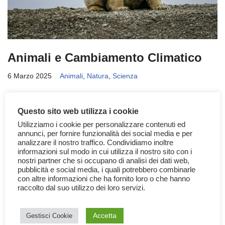
Animali e Cambiamento Climatico
6 Marzo 2025
Animali
,
Natura
,
Scienza
Gli animali sono tra le principali vittime inconsapevoli del
cambiamento climatico: pur non influendo su di esso, ne
Questo sito web utilizza i cookie
subiscono tutti gli effetti negativi Il cambiamento…
Leggi tutto »
Utilizziamo i cookie per personalizzare contenuti ed
annunci, per fornire funzionalità dei social media e per
analizzare il nostro traffico. Condividiamo inoltre
informazioni sul modo in cui utilizza il nostro sito con i
nostri partner che si occupano di analisi dei dati web,
pubblicità e social media, i quali potrebbero combinarle
con altre informazioni che ha fornito loro o che hanno
raccolto dal suo utilizzo dei loro servizi.
Accetta
Gestisci Cookie