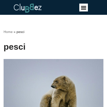
Vai
al
contenuto
Home
»
pesci
pesci