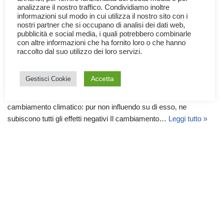
analizzare il nostro traffico. Condividiamo inoltre
informazioni sul modo in cui utilizza il nostro sito con i
nostri partner che si occupano di analisi dei dati web,
pubblicità e social media, i quali potrebbero combinarle
con altre informazioni che ha fornito loro o che hanno
raccolto dal suo utilizzo dei loro servizi.
Animali e Cambiamento Climatico
6 Marzo 2025
Animali
,
Natura
,
Scienza
Accetta
Gestisci Cookie
Gli animali sono tra le principali vittime inconsapevoli del
cambiamento climatico: pur non influendo su di esso, ne
subiscono tutti gli effetti negativi Il cambiamento…
Leggi tutto »