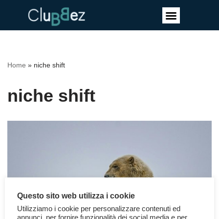
Vai
al
contenuto
Home
»
niche shift
niche shift
Questo sito web utilizza i cookie
Utilizziamo i cookie per personalizzare contenuti ed
annunci, per fornire funzionalità dei social media e per