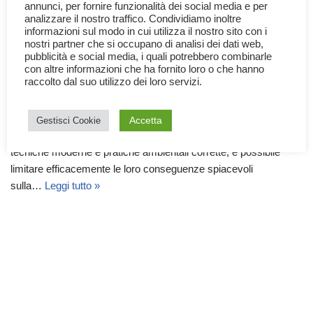
annunci, per fornire funzionalità dei social media e per
analizzare il nostro traffico. Condividiamo inoltre
informazioni sul modo in cui utilizza il nostro sito con i
nostri partner che si occupano di analisi dei dati web,
pubblicità e social media, i quali potrebbero combinarle
con altre informazioni che ha fornito loro o che hanno
Estrazione Mineraria e ambiente
raccolto dal suo utilizzo dei loro servizi.
8 Maggio 2025
Documentari
,
Scienza
,
Tecnologia
Accetta
Gestisci Cookie
Le miniere hanno un impatto enorme sull’ambiente ma, grazie a
tecniche moderne e pratiche ambientali corrette, è possibile
limitare efficacemente le loro conseguenze spiacevoli
sulla…
Leggi tutto »