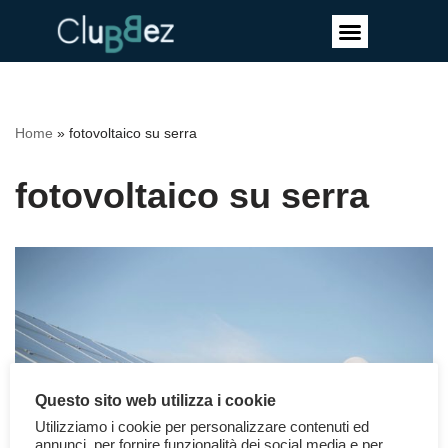
Vai
al
contenuto
Home
»
fotovoltaico su serra
fotovoltaico su serra
Questo sito web utilizza i cookie
Utilizziamo i cookie per personalizzare contenuti ed
annunci, per fornire funzionalità dei social media e per