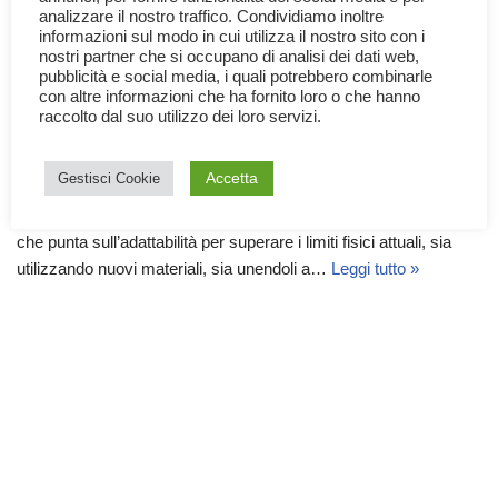
analizzare il nostro traffico. Condividiamo inoltre
informazioni sul modo in cui utilizza il nostro sito con i
nostri partner che si occupano di analisi dei dati web,
pubblicità e social media, i quali potrebbero combinarle
con altre informazioni che ha fornito loro o che hanno
raccolto dal suo utilizzo dei loro servizi.
Il Fotovoltaico di Terza Generazione
5 Febbraio 2026
Scienza
,
Tecnologia
Accetta
Gestisci Cookie
Il Fotovoltaico di Terza Generazione è una tecnologia intelligente
che punta sull’adattabilità per superare i limiti fisici attuali, sia
utilizzando nuovi materiali, sia unendoli a…
Leggi tutto »