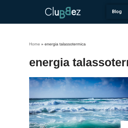
Blog
Vai
al
contenuto
Home
»
energia talassotermica
energia talassote