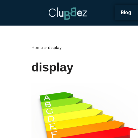
Blog
Vai
al
contenuto
Home
»
display
display