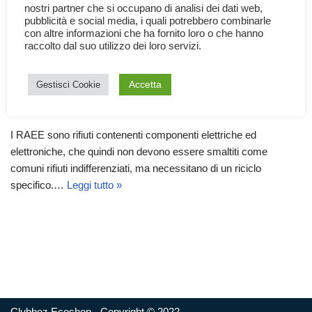
nostri partner che si occupano di analisi dei dati web,
pubblicità e social media, i quali potrebbero combinarle
con altre informazioni che ha fornito loro o che hanno
raccolto dal suo utilizzo dei loro servizi.
I RAEE e il loro Riciclo
Accetta
Gestisci Cookie
19 Marzo 2024
Documentari
,
Tecnologia
I RAEE sono rifiuti contenenti componenti elettriche ed
elettroniche, che quindi non devono essere smaltiti come
comuni rifiuti indifferenziati, ma necessitano di un riciclo
specifico.…
Leggi tutto »
Clubbez Ecoshop - Copyright © 2022